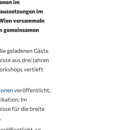
ionen im
oraussetzungen im
n Wien versammeln
nem gemeinsamen
die geladenen Gäste
sse aus drei Jahren
orkshops vertieft
ionen
veröffentlicht,
ikation: Im
sse für die breite
.
röffentlicht, so