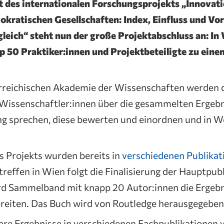
rt des internationalen Forschungsprojekts „Innovat
okratischen Gesellschaften: Index, Einfluss und V
gleich“ steht nun der große Projektabschluss an: I
p 50 Praktiker:innen und Projektbeteiligte zu ei
rreichischen Akademie der Wissenschaften werden 
issenschaftler:innen über die gesammelten Ergebni
g sprechen, diese bewerten und einordnen und in W
s Projekts wurden bereits in
verschiedenen Publikat
effen in Wien folgt die Finalisierung der Hauptpubl
d Sammelband mit knapp 20 Autor:innen die Ergebni
ereiten. Das Buch wird von Routledge herausgegeben
e Ergebnisse in verschiedenen Fachpublikationen ve