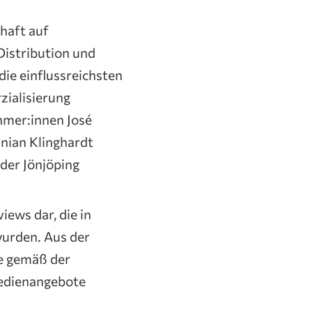
chaft auf
Distribution und
ie einflussreichsten
zialisierung
ehmer:innen José
inian Klinghardt
der Jönjöping
iews dar, die in
wurden. Aus der
ie gemäß der
Medienangebote