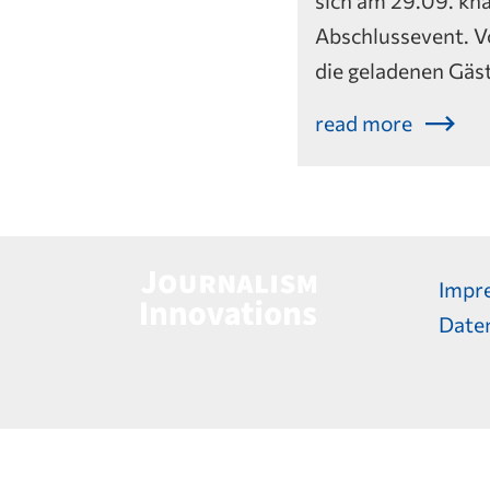
Abschlussevent. V
die geladenen Gäs
read more
Impr
Date