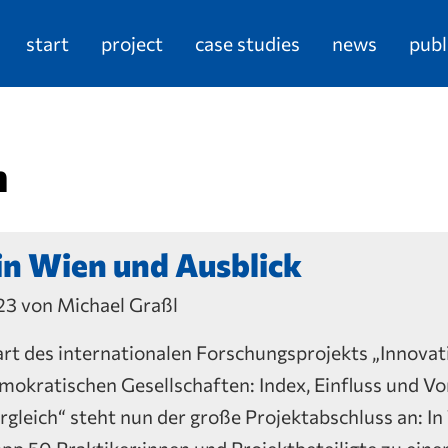
start
project
case studies
news
publ
n
in Wien und Ausblick
3 von Michael Graßl
art des internationalen Forschungsprojekts „Innova
emokratischen Gesellschaften: Index, Einfluss und V
rgleich“ steht nun der große Projektabschluss an: 
app 50 Praktiker:innen und Projektbeteiligte zu ei