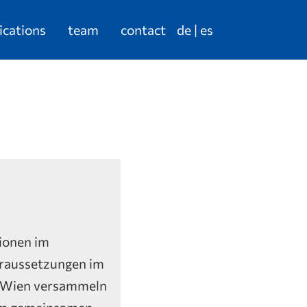
ications
team
contact
de
es
tionen im
oraussetzungen im
In Wien versammeln
nem gemeinsamen